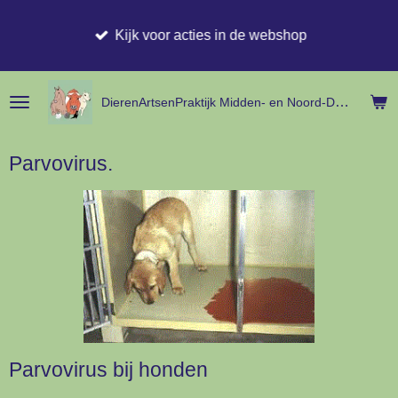
Ga
Kijk voor acties in de webshop
direct
naar
de
hoofdinhoud
DierenArtsenPraktijk Midden- en
Noord-
Drenthe
Parvovirus.
Parvovirus bij honden