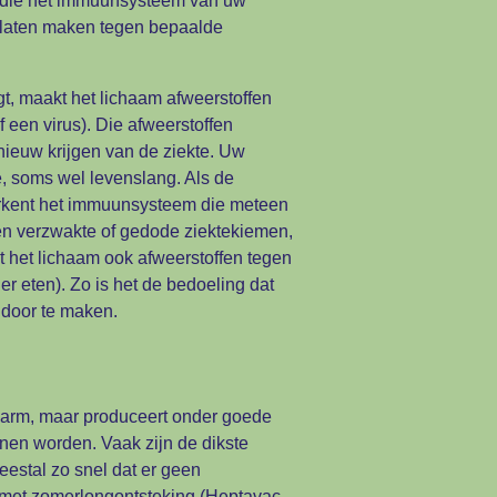
fen die het immuunsysteem van uw
n laten maken tegen bepaalde
jgt, maakt het lichaam afweerstoffen
 een virus). Die afweerstoffen
ieuw krijgen van de ziekte. Uw
e, soms wel levenslang. Als de
erkent het immuunsysteem die meteen
en verzwakte of gedode ziektekiemen,
 het lichaam ook afweerstoffen tegen
er eten). Zo is het de bedoeling dat
 door te maken.
 darm, maar produceert onder goede
nen worden. Vaak zijn de dikste
estal zo snel dat er geen
met zomerlongontsteking (Heptavac-