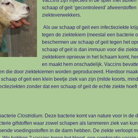
Vaccins zijn injecties in de spier met stof
schaap of geit ‘gecontroleerd’ afweerstoffe
ziekteverwekkers.
Als uw schaap of geit een infectieziekte kri
tegen de ziektekiem (meestal een bacterie of
beschermen uw schaap of geit tegen het opn
schaap of geit is dan immuun voor die ziekt
ziektekiem opnieuw in het lichaam komt, h
en maakt hem onschadelijk. Vaccins bevatt
fen die door ziektekiemen worden geproduceerd. Hierdoor maakt
chaap of geit een klein beetje ziek van zijn (milde koorts, mind
ctieziekten zonder dat een schaap of geit de echte ziekte hoeft
bacterie
Clostridium
. Deze bacterie komt van nature voor in de
erie gifstoffen waar zowel schapen als lammeren ziek van kun
ende voedingsstoffen in de darm hebben. De ziekte verloopt me
We hebben 2 vaccins tegen het bloed, een combinatie vaccin 