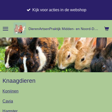
Ga
Kijk voor acties in de webshop
direct
naar
de
hoofdinhoud
DierenArtsenPraktijk Midden- en
Noord-
Drenthe
Knaagdieren
Konijnen
Cavia
Hamster