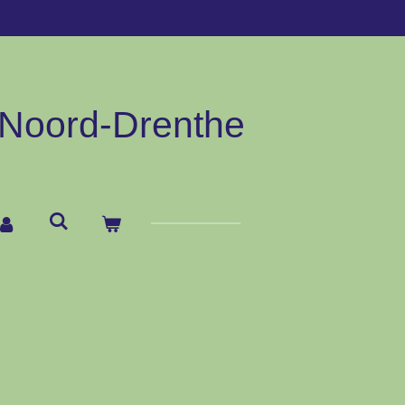
eld, binnen 3 werkdagen in huis. Let op, bij PostNL en DHL mog
Noord-
Drenthe