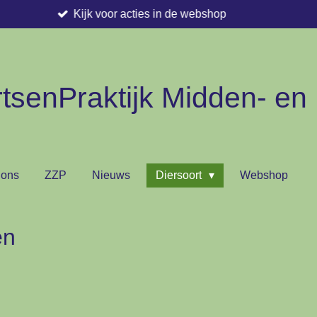
Op werkdagen voor 16.00 best
tsenPraktijk Midden- en
 ons
ZZP
Nieuws
Diersoort
Webshop
en