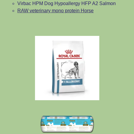
Virbac HPM Dog Hypoallergy HFP A2 Salmon
RAW veterinary mono protein Horse