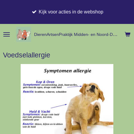
Ga
Kijk voor acties in de webshop
direct
naar
de
hoofdinhoud
DierenArtsenPraktijk Midden- en
Noord-
Drenthe
Voedselallergie