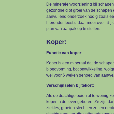
De mineralenvoorziening bij schapen 
gezondheid of groei van de schapen
aanvullend onderzoek nodig zoals een 
hieronder leest u daar meer over. Bi
plan van aanpak op te stellen.
Koper:
Functie van koper:
Koper is een mineraal dat de schape
bloedvorming, bot ontwikkeling, wolg
wel voor 6 weken genoeg van aanwez
Verschijnselen bij tekort:
Als de drachtige ooien al te weinig 
koper in de lever geboren. Ze zijn d
ziektes, groeien slecht en zullen ee
slechte groei en zijn vatbaarder voor