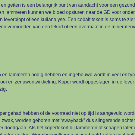
en geiten is een belangrijk punt van aandacht voor een gezond
 en lammeren kunnen we bloed opsturen naar de GD voor onder
leverbiopt of een kuilanalyse. Een cobalt tekort is soms te zi
j een vermoeden van een tekort of een overmaat in de minerale
n en lammeren nodig hebben en ingebouwd wordt in veel enzymen
roei en zenuwontwikkeling. Koper wordt opgeslagen in de lever 
ig.
koper gehad hebben of de voorraad niet op tijd is aangevuld wor
an zwak, worden geboren met “swayback” dus slingerende achterha
rder doodgaan. Als het kopertekort bij lammeren of schapen late
 allerlei ziektes. Wormbesmettingen bijvoorbeeld zullen veel hef