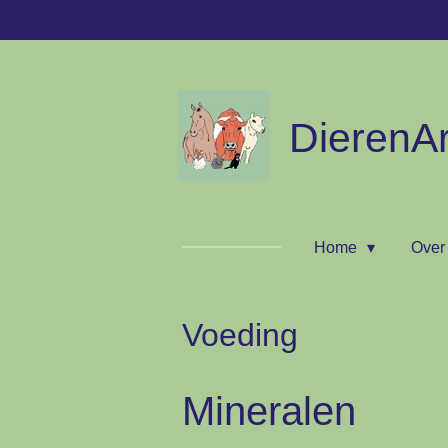
Ga
direct
naar
de
hoofdinhoud
DierenAr
Home
Over
Voeding
Mineralen