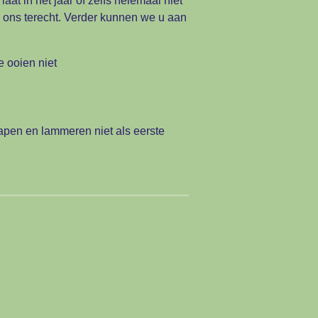
at in het jaar of zelfs helemaal niet
 ons terecht. Verder kunnen we u aan
 ooien niet
apen en lammeren niet als eerste