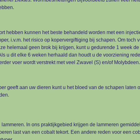
ebben.
rt hebben kunnen het beste behandeld worden met een injectie
oper, i.v.m. het risico op kopervergiftiging bij schapen. Om toc
t ze helemaal geen brok bij krijgen, kunt u gedurende 1 week
Als u dit elke 6 weken herhaald dan houdt u de voorziening rede
erder voer wordt verstrekt met veel Zwavel (S) en/of Molybdeen.
er geeft aan uw dieren kunt u het bloed van de schapen laten 
den.
j lammeren. In ons praktijkgebied krijgen de lammeren gemidde
eren last van een cobalt tekort. Een andere reden voor een cob
htvoer.