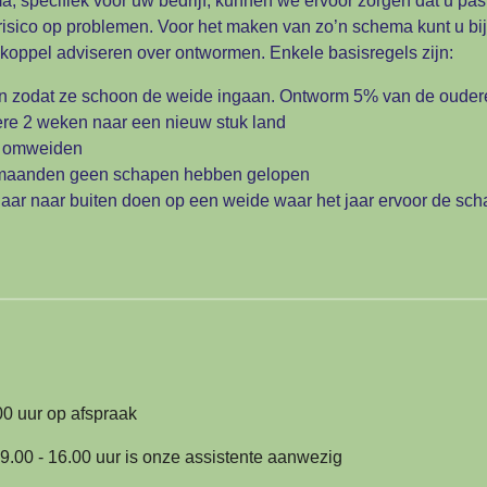
specifiek voor uw bedrijf, kunnen we ervoor zorgen dat u pas la
isico op problemen. Voor het maken van zo’n schema kunt u bij
koppel adviseren over ontwormen. Enkele basisregels zijn:
 zodat ze schoon de weide ingaan. Ontworm 5% van de oudere
ere 2 weken naar een nieuw stuk land
n omweiden
 maanden geen schapen hebben gelopen
aar naar buiten doen op een weide waar het jaar ervoor de sch
00 uur op afspraak
.00 - 16.00 uur is onze assistente aanwezig